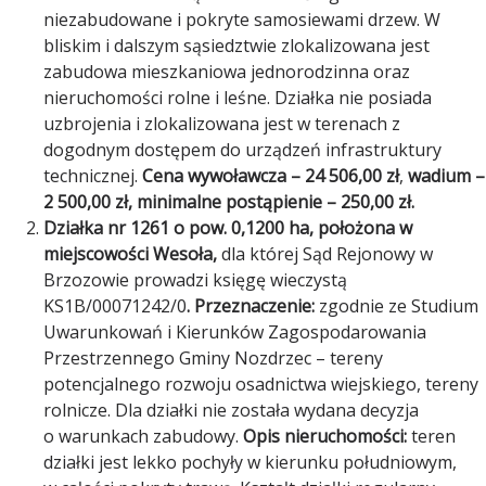
niezabudowane i pokryte samosiewami drzew. W
bliskim i dalszym sąsiedztwie zlokalizowana jest
zabudowa mieszkaniowa jednorodzinna oraz
nieruchomości rolne i leśne. Działka nie posiada
uzbrojenia i zlokalizowana jest w terenach z
dogodnym dostępem do urządzeń infrastruktury
technicznej.
Cena wywoławcza
– 24 506,00 zł
,
wadium –
2 500,00 zł, minimalne postąpienie – 250,00 zł.
Działka nr 1261 o pow. 0,1200 ha, położona w
miejscowości Wesoła,
dla której Sąd Rejonowy w
Brzozowie prowadzi księgę wieczystą
KS1B/00071242/0
. Przeznaczenie:
zgodnie ze Studium
Uwarunkowań i Kierunków Zagospodarowania
Przestrzennego Gminy Nozdrzec – tereny
potencjalnego rozwoju osadnictwa wiejskiego, tereny
rolnicze. Dla działki nie została wydana decyzja
o warunkach zabudowy.
Opis nieruchomości:
teren
działki jest lekko pochyły w kierunku południowym,