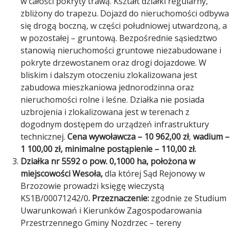
w całości pokryty trawą. Kształt działki regularny,
zbliżony do trapezu. Dojazd do nieruchomości odbywa
się drogą boczną, w części południowej utwardzoną, a
w pozostałej – gruntową. Bezpośrednie sąsiedztwo
stanowią nieruchomości gruntowe niezabudowane i
pokryte drzewostanem oraz drogi dojazdowe. W
bliskim i dalszym otoczeniu zlokalizowana jest
zabudowa mieszkaniowa jednorodzinna oraz
nieruchomości rolne i leśne. Działka nie posiada
uzbrojenia i zlokalizowana jest w terenach z
dogodnym dostępem do urządzeń infrastruktury
technicznej.
Cena wywoławcza
– 10 962,00 zł
,
wadium –
1 100,00 zł, minimalne postąpienie – 110,00 zł.
Działka nr 5592 o pow. 0,1000 ha, położona w
miejscowości Wesoła,
dla której Sąd Rejonowy w
Brzozowie prowadzi księgę wieczystą
KS1B/00071242/0
. Przeznaczenie:
zgodnie ze Studium
Uwarunkowań i Kierunków Zagospodarowania
Przestrzennego Gminy Nozdrzec – tereny