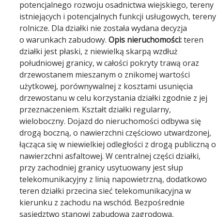
potencjalnego rozwoju osadnictwa wiejskiego, tereny
istniejących i potencjalnych funkcji usługowych, tereny
rolnicze. Dla działki nie została wydana decyzja
o warunkach zabudowy.
Opis nieruchomości:
teren
działki jest płaski, z niewielką skarpą wzdłuż
południowej granicy, w całości pokryty trawą oraz
drzewostanem mieszanym o znikomej wartości
użytkowej, porównywalnej z kosztami usunięcia
drzewostanu w celu korzystania działki zgodnie z jej
przeznaczeniem. Kształt działki regularny,
wieloboczny. Dojazd do nieruchomości odbywa się
drogą boczną, o nawierzchni częściowo utwardzonej,
łącząca się w niewielkiej odległości z drogą publiczną o
nawierzchni asfaltowej. W centralnej części działki,
przy zachodniej granicy usytuowany jest słup
telekomunikacyjny z linią napowietrzną, dodatkowo
teren działki przecina sieć telekomunikacyjna w
kierunku z zachodu na wschód. Bezpośrednie
sąsiedztwo stanowi zabudowa zagrodowa,