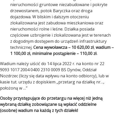
nieruchomości gruntowe niezabudowane i pokryte
drzewostanem, potok Baryczka oraz droga
dojazdowa. W bliskim i dalszym otoczeniu
zlokalizowana jest zabudowa mieszkaniowa oraz
nieruchomości rolne i leśne. Działka posiada
częściowe uzbrojenie i zlokalizowana jest w terenach
z dogodnym dostępem do urządzeń infrastruktury
technicznej.
Cena wywoławcza
– 10 620,00 zł
,
wadium –
1 100,00 zł, minimalne postąpienie – 110,00 zł.
Wadium należy uiścić do 14 lipca 2022 r. na konto nr 22
9093 1017 2004 0400 2310 0009 BS Dynów, Oddział
Nozdrzec (liczy się data wpływu na konto odbiorcy), lub w
kasie tut. urzędu z dopiskiem „przetarg na działkę nr…,
położoną w …”
Osoby przystępujące do przetargu na więcej niż jedną
wybraną działkę zobowiązane są wpłacić oddzielne
(osobne) wadium na każdą z tych działek!