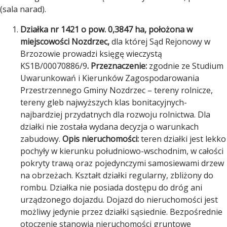
(sala narad).
Działka nr 1421 o pow. 0,3847 ha, położona w
miejscowości Nozdrzec,
dla której Sąd Rejonowy w
Brzozowie prowadzi księgę wieczystą
KS1B/00070886/9
. Przeznaczenie:
zgodnie ze Studium
Uwarunkowań i Kierunków Zagospodarowania
Przestrzennego Gminy Nozdrzec – tereny rolnicze,
tereny gleb najwyższych klas bonitacyjnych-
najbardziej przydatnych dla rozwoju rolnictwa. Dla
działki nie została wydana decyzja o warunkach
zabudowy.
Opis nieruchomości:
teren działki jest lekko
pochyły w kierunku południowo-wschodnim, w całości
pokryty trawą oraz pojedynczymi samosiewami drzew
na obrzeżach. Kształt działki regularny, zbliżony do
rombu. Działka nie posiada dostępu do dróg ani
urządzonego dojazdu. Dojazd do nieruchomości jest
możliwy jedynie przez działki sąsiednie. Bezpośrednie
otoczenie stanowią nieruchomości gruntowe