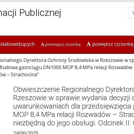
macji Publicznej
 słabowidzących
powiększ czcionkę
pomniejsz czcionkę
nalnego Dyrektora Ochrony Środowiska w Rzeszowie w spr
” Budowa gazociągu DN1000 MOP 8,4 MPa relacji Rozwadów –
hów – Strachocina”
Obwieszczenie Regionalnego Dyrektor
Rzeszowie w sprawie wydania decyzji
uwarunkowaniach dla przedsięwzięcia
MOP 8,4 MPa relacji Rozwadów – Strach
niezbędną do jego obsługi. Odcinek II:
24/06/2025