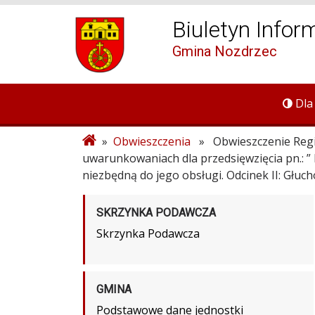
Biuletyn Infor
Gmina Nozdrzec
Dla
»
Obwieszczenia
» Obwieszczenie Regio
uwarunkowaniach dla przedsięwzięcia pn.: 
niezbędną do jego obsługi. Odcinek II: Głuc
SKRZYNKA PODAWCZA
Skrzynka Podawcza
GMINA
Podstawowe dane jednostki