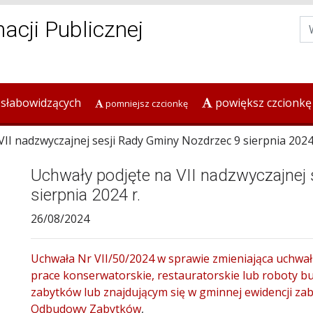
macji Publicznej
 słabowidzących
powiększ czcionkę
pomniejsz czcionkę
I nadzwyczajnej sesji Rady Gminy Nozdrzec 9 sierpnia 2024 
Uchwały podjęte na VII nadzwyczajnej
sierpnia 2024 r.
26/08/2024
Uchwała Nr VII/50/2024 w sprawie zmieniająca uchwałę
prace konserwatorskie, restauratorskie lub roboty b
zabytków lub znajdującym się w gminnej ewidencji 
Odbudowy Zabytków
,