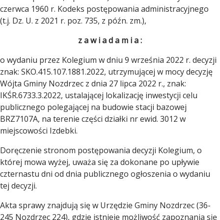
czerwca 1960 r. Kodeks postępowania administracyjnego
(t.j. Dz. U. z 2021 r. poz. 735, z późn. zm.),
z a w i a d a m i a :
o wydaniu przez Kolegium w dniu 9 września 2022 r. decyzji
znak: SKO.415.107.1881.2022, utrzymującej w mocy decyzję
Wójta Gminy Nozdrzec z dnia 27 lipca 2022 r., znak:
IKŚR.6733.3.2022, ustalającej lokalizację inwestycji celu
publicznego polegającej na budowie stacji bazowej
BRZ7107A, na terenie części działki nr ewid. 3012 w
miejscowości Izdebki.
Doręczenie stronom postępowania decyzji Kolegium, o
której mowa wyżej, uważa się za dokonane po upływie
czternastu dni od dnia publicznego ogłoszenia o wydaniu
tej decyzji.
Akta sprawy znajdują się w Urzędzie Gminy Nozdrzec (36-
245 Nozdrzec 224), gdzie istnieje możliwość zapoznania się