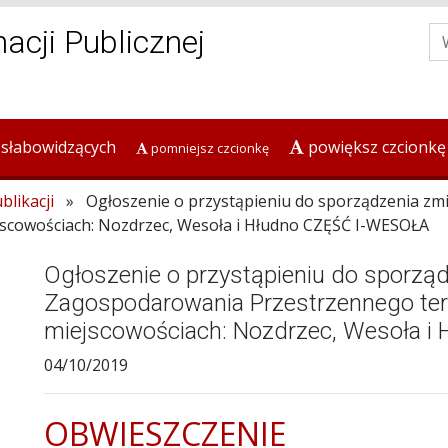
macji Publicznej
 słabowidzących
powiększ czcionkę
pomniejsz czcionkę
blikacji
» Ogłoszenie o przystąpieniu do sporządzenia z
scowościach: Nozdrzec, Wesoła i Hłudno CZĘŚĆ I-WESOŁA
Ogłoszenie o przystąpieniu do sporzą
Zagospodarowania Przestrzennego te
miejscowościach: Nozdrzec, Wesoła 
04/10/2019
OBWIESZCZENIE