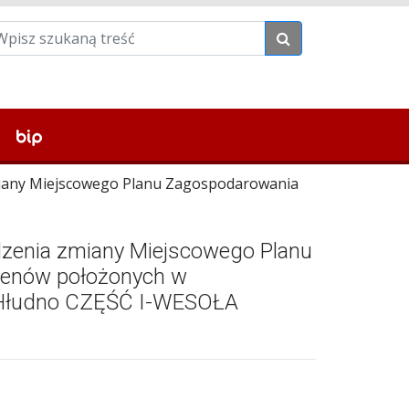
miany Miejscowego Planu Zagospodarowania
dzenia zmiany Miejscowego Planu
renów położonych w
i Hłudno CZĘŚĆ I-WESOŁA