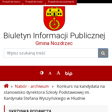
Przejdź do menu
Przejdź do treści
Przejdź do wyszukiwarki
Biuletyn Informacji Publicznej
Gmina Nozdrzec
»
Nabór - archiwum
» Konkurs na kandydata na
stanowisko dyrektora Szkoły Podstawowej im.
Kardynała Stefana Wyszyńskiego w Hłudnie
SKRZYNKA PODAWCZA