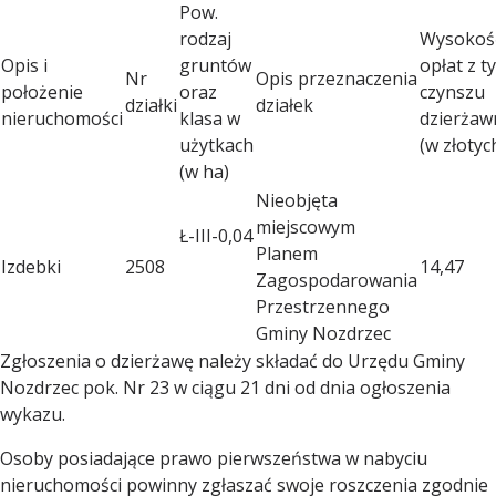
Pow.
rodzaj
Wysokoś
Opis i
gruntów
opłat z t
Nr
Opis przeznaczenia
położenie
oraz
czynszu
działki
działek
nieruchomości
klasa w
dzierża
użytkach
(w złotyc
(w ha)
Nieobjęta
miejscowym
Ł-III-0,04
Planem
Izdebki
2508
14,47
Zagospodarowania
Przestrzennego
Gminy Nozdrzec
Zgłoszenia o dzierżawę należy składać do Urzędu Gminy
Nozdrzec pok. Nr 23 w ciągu 21 dni od dnia ogłoszenia
wykazu.
Osoby posiadające prawo pierwszeństwa w nabyciu
nieruchomości powinny zgłaszać swoje roszczenia zgodnie